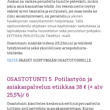
Joskus on vaikea perustella toisille pätevästi, miksi
jokin asia kannattaa tehdä. Jos tekemiselle löytyy
vahvat arvot taustalta ja erityisesti, jos osaa tuoda ne
ilmi asiantuntevasti, on perustelu
ja yleisen
hyväksynnän saavuttaminen helpompaa. Tällä
opetusvideolla ohjataan sinua käyttämään vaikuttavaa ja
läpinäkyvää mallia neuvottelun sekä perustelun pohjaksi:
EETTISEN PERUSTELUN TIKAPUU -malli.
Osastotunti sisältää videon (15,23min) ja tehtävät
työyhteisölle sekä yksilöllisen arvopohdinta -
tehtävän.
TÄSTÄ
PÄÄSET SIIRTYMÄÄN OSASTOTUNNILLE
OSASTOTUNTI 5. Potilastyön ja
asiakaspalvelun etiikkaa 38 € (+ alv
25,5%)/ 6
Osastotunti käsittelee keskeisiä eettisiä periaatteita
liittyen potilastyöhön ja asiakaspalveluun. Kurssi