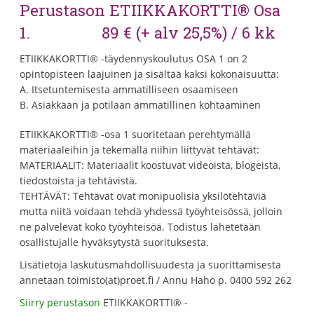
Perustason ETIIKKAKORTTI® Osa
1. 89 € (+ alv 25,5%) / 6 kk
ETIIKKAKORTTI® -täydennyskoulutus OSA 1 on 2
opintopisteen laajuinen ja sisältää kaksi kokonaisuutta:
A. Itsetuntemisesta ammatilliseen osaamiseen
B. Asiakkaan ja potilaan ammatillinen kohtaaminen
ETIIKKAKORTTI® -osa 1 suoritetaan perehtymällä
materiaaleihin ja tekemällä niihin liittyvät tehtävät:
MATERIAALIT: Materiaalit koostuvat videoista, blogeista,
tiedostoista ja tehtävistä.
TEHTÄVÄT: Tehtävät ovat monipuolisia yksilötehtäviä
mutta niitä voidaan tehdä yhdessä työyhteisössä, jolloin
ne palvelevat koko työyhteisöä. Todistus lähetetään
osallistujalle hyväksytystä suorituksesta.
Lisätietoja laskutusmahdollisuudesta ja suorittamisesta
annetaan toimisto(at)proet.fi / Annu Haho p. 0400 592 262
Siirry perustason
ETIIKKAKORTTI® -