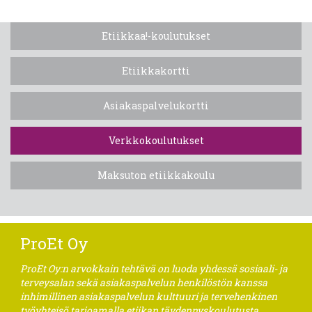
Etiikkaa!-koulutukset
Etiikkakortti
Asiakaspalvelukortti
Verkkokoulutukset
Maksuton etiikkakoulu
ProEt Oy
ProEt Oy:n arvokkain tehtävä on luoda yhdessä sosiaali- ja
terveysalan sekä asiakaspalvelun henkilöstön kanssa
inhimillinen asiakaspalvelun kulttuuri ja tervehenkinen
työyhteisö tarjoamalla etiikan täydennyskoulutusta,