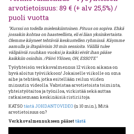
arvotietoisuus: 89 € (+ alv 25,5%) /
puoli vuotta
"Kurssi on todella mielenkiintoinen. Pituus on sopiva. Ehkä
jossakin kohtaa on haasteellista, eli ei liian yksinkertaista.
Olemme käyneet tehtäviä keskustellen ryhmissä. Käymme
aamulla ja iltapäivisin 30 min sessioita. Välillä tulee
välipäiviä ruuhkan vuoksi ja kaikki eivät ihan pääse
kaikkiin osioihin. /Päivi Ylönen, OH, ESSOTE"
Työyhteisön verkkovalmennus 12 viikon aikana on
hyvä aloitus työviikkoon! Jokaiselle viikolle on oma
aihe ja tehtävä, jotka esitellään reilun viiden
minuutin videolla. Vahvistaa arvotietoista toiminta,
yhteistyötaitoa ja työniloa, virkistää sekä auttaa
ratkaisemaan keskinäisiä ristiriitoja.
KATSO
tästä JOHDANTOVIDEO
(n 10 min.), Mitä
arvotietoisuus on?
Verkkovalmennukseen pääset
tästä