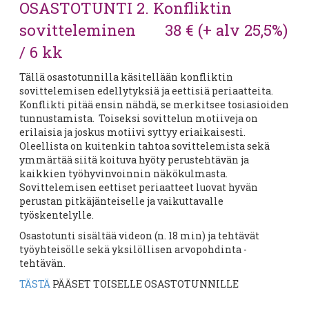
OSASTOTUNTI 2. Konfliktin
sovitteleminen 38 € (+ alv 25,5%)
/ 6 kk
Tällä osastotunnilla käsitellään konfliktin
sovittelemisen edellytyksiä ja eettisiä periaatteita.
Konflikti pitää ensin nähdä, se merkitsee tosiasioiden
tunnustamista. Toiseksi sovittelun motiiveja on
erilaisia ja joskus motiivi syttyy eriaikaisesti.
Oleellista on kuitenkin tahtoa sovittelemista sekä
ymmärtää siitä koituva hyöty perustehtävän ja
kaikkien työhyvinvoinnin näkökulmasta.
Sovittelemisen eettiset periaatteet luovat hyvän
perustan pitkäjänteiselle ja vaikuttavalle
työskentelylle.
Osastotunti sisältää videon (n. 18 min) ja tehtävät
työyhteisölle sekä yksilöllisen arvopohdinta -
tehtävän.
TÄSTÄ
PÄÄSET TOISELLE OSASTOTUNNILLE