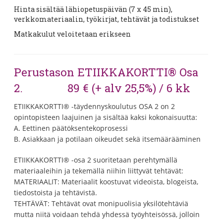
Hinta sisältää lähiopetuspäivän (7 x 45 min),
verkkomateriaalin, työkirjat, tehtävät ja todistukset
Matkakulut veloitetaan erikseen
Perustason ETIIKKAKORTTI® Osa
2. 89 € (+ alv 25,5%) / 6 kk
ETIIKKAKORTTI® -täydennyskoulutus OSA 2 on 2
opintopisteen laajuinen ja sisältää kaksi kokonaisuutta:
A. Eettinen päätöksentekoprosessi
B. Asiakkaan ja potilaan oikeudet sekä itsemäärääminen
ETIIKKAKORTTI® -osa 2 suoritetaan perehtymällä
materiaaleihin ja tekemällä niihin liittyvät tehtävät:
MATERIAALIT: Materiaalit koostuvat videoista, blogeista,
tiedostoista ja tehtävistä.
TEHTÄVÄT: Tehtävät ovat monipuolisia yksilötehtäviä
mutta niitä voidaan tehdä yhdessä työyhteisössä, jolloin