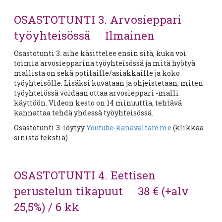
OSASTOTUNTI 3. Arvosieppari
työyhteisössä Ilmainen
Osastotunti 3. aihe käsittelee ensin sitä, kuka voi
toimia arvosiepparina työyhteisössä ja mitä hyötyä
mallista on sekä potilaille/asiakkaille ja koko
työyhteisölle. Lisäksi kuvataan ja ohjeistetaan, miten
työyhteiössä voidaan ottaa arvosieppari -malli
käyttöön. Videon kesto on 14 minuuttia, tehtävä
kannattaa tehdä yhdessä työyhteisössä.
Osastotunti 3. löytyy
Youtube-kanavaltamme
(klikkaa
sinistä tekstiä)
OSASTOTUNTI 4. Eettisen
perustelun tikapuut 38 € (+alv
25,5%) / 6 kk