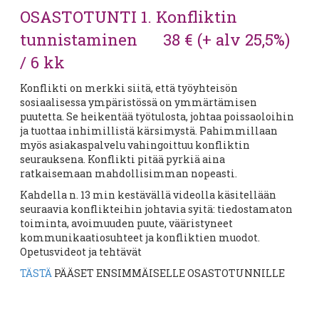
OSASTOTUNTI 1. Konfliktin
tunnistaminen 38 € (+ alv 25,5%)
/ 6 kk
Konflikti on merkki siitä, että työyhteisön
sosiaalisessa ympäristössä on ymmärtämisen
puutetta. Se heikentää työtulosta, johtaa poissaoloihin
ja tuottaa inhimillistä kärsimystä. Pahimmillaan
myös asiakaspalvelu vahingoittuu konfliktin
seurauksena. Konflikti pitää pyrkiä aina
ratkaisemaan mahdollisimman nopeasti.
Kahdella n. 13 min kestävällä videolla käsitellään
seuraavia konflikteihin johtavia syitä: tiedostamaton
toiminta, avoimuuden puute, vääristyneet
kommunikaatiosuhteet ja konfliktien muodot.
Opetusvideot ja tehtävät
TÄSTÄ
PÄÄSET ENSIMMÄISELLE OSASTOTUNNILLE