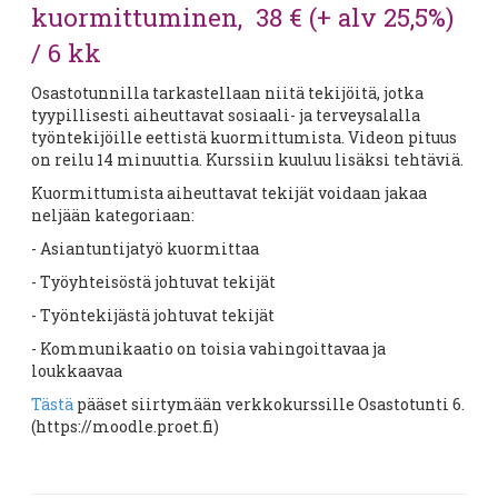
kuormittuminen, 38 € (+ alv 25,5%)
/ 6 kk
Osastotunnilla tarkastellaan niitä tekijöitä, jotka
tyypillisesti aiheuttavat sosiaali- ja terveysalalla
työntekijöille eettistä kuormittumista. Videon pituus
on reilu 14 minuuttia. Kurssiin kuuluu lisäksi tehtäviä.
Kuormittumista aiheuttavat tekijät voidaan jakaa
neljään kategoriaan:
- Asiantuntijatyö kuormittaa
- Työyhteisöstä johtuvat tekijät
- Työntekijästä johtuvat tekijät
- Kommunikaatio on toisia vahingoittavaa ja
loukkaavaa
Tästä
pääset siirtymään verkkokurssille Osastotunti 6.
(https://moodle.proet.fi)