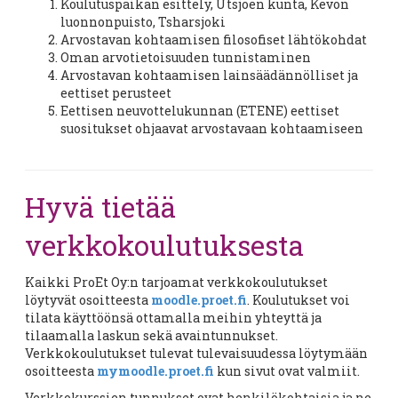
Koulutuspaikan esittely, Utsjoen kunta, Kevon
luonnonpuisto, Tsharsjoki
Arvostavan kohtaamisen filosofiset lähtökohdat
Oman arvotietoisuuden tunnistaminen
Arvostavan kohtaamisen lainsäädännölliset ja
eettiset perusteet
Eettisen neuvottelukunnan (ETENE) eettiset
suositukset ohjaavat arvostavaan kohtaamiseen
Hyvä tietää
verkkokoulutuksesta
Kaikki ProEt Oy:n tarjoamat verkkokoulutukset
löytyvät osoitteesta
moodle.proet.fi
. Koulutukset voi
tilata käyttöönsä ottamalla meihin yhteyttä ja
tilaamalla laskun sekä avaintunnukset.
Verkkokoulutukset tulevat tulevaisuudessa löytymään
osoitteesta
mymoodle.proet.fi
kun sivut ovat valmiit.
Verkkokurssien tunnukset ovat henkilökohtaisia ja ne