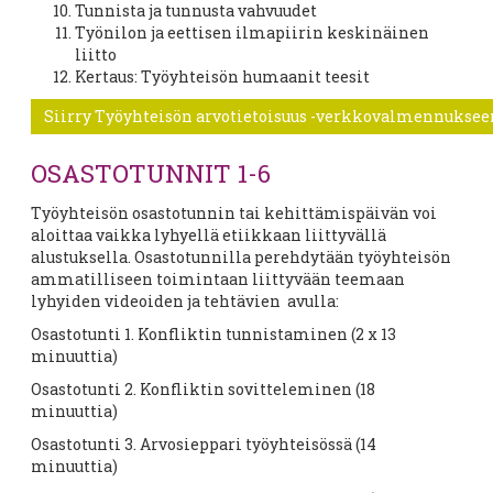
Tunnista ja tunnusta vahvuudet
Työnilon ja eettisen ilmapiirin keskinäinen
liitto
Kertaus: Työyhteisön humaanit teesit
Siirry Työyhteisön arvotietoisuus -verkkovalmennukseen
OSASTOTUNNIT 1-6
Työyhteisön osastotunnin tai kehittämispäivän voi
aloittaa vaikka lyhyellä etiikkaan liittyvällä
alustuksella. Osastotunnilla perehdytään työyhteisön
ammatilliseen toimintaan liittyvään teemaan
lyhyiden videoiden ja tehtävien avulla:
Osastotunti 1. Konfliktin tunnistaminen (2 x 13
minuuttia)
Osastotunti 2. Konfliktin sovitteleminen (18
minuuttia)
Osastotunti 3. Arvosieppari työyhteisössä (14
minuuttia)