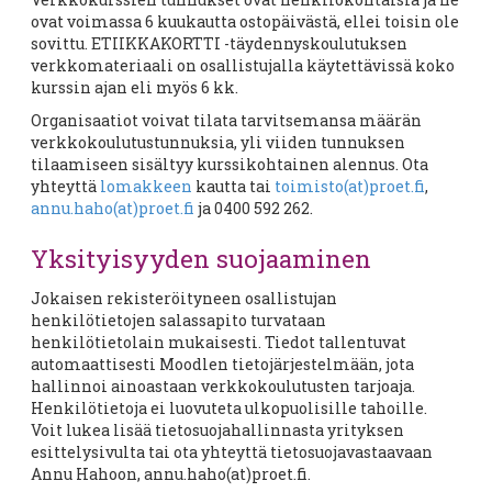
ovat voimassa 6 kuukautta ostopäivästä, ellei toisin ole
sovittu. ETIIKKAKORTTI -täydennyskoulutuksen
verkkomateriaali on osallistujalla käytettävissä koko
kurssin ajan eli myös 6 kk.
Organisaatiot voivat tilata tarvitsemansa määrän
verkkokoulutustunnuksia, yli viiden tunnuksen
tilaamiseen sisältyy kurssikohtainen alennus. Ota
yhteyttä
lomakkeen
kautta tai
toimisto(at)proet.fi
,
annu.haho(at)proet.fi
ja 0400 592 262.
Yksityisyyden suojaaminen
Jokaisen rekisteröityneen osallistujan
henkilötietojen salassapito turvataan
henkilötietolain mukaisesti. Tiedot tallentuvat
automaattisesti Moodlen tietojärjestelmään, jota
hallinnoi ainoastaan verkkokoulutusten tarjoaja.
Henkilötietoja ei luovuteta ulkopuolisille tahoille.
Voit lukea lisää tietosuojahallinnasta yrityksen
esittelysivulta tai ota yhteyttä tietosuojavastaavaan
Annu Hahoon, annu.haho(at)proet.fi.