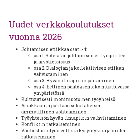
Uudet verkkokoulutukset
vuonna 2026
Johtamisen etiikkaa osat 1-4:
osa 1. Sote-alan johtamisen erityispiirteet
ja arvotietoisuus
osa 2. Dialogian ja kollektiivisen etiikan
vahvistaminen
osa 3. Hyvän ilmapiirin johtaminen
osa 4. Eettinen päätöksenteko muuttuvassa
ympäristössä
Kulttuurisesti monimuotoinen työyhteisö
Asiakkaan ja potilaan sekä läheisen
ammatillinen kohtaaminen
Työyhteisön hyvän ilmapiirin vaihvistaminen
Konfliktin ratkaiseminen
Vanhushoitotyön eettisiä kysymyksiä ja niiden
ratkaiseminen