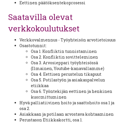
Eettinen päätöksentekoprosessi
Saatavilla olevat
verkkokoulutukset
Verkkovalmennus - Työyhteisön arvotietoisuus
Osastotunnit:
Osa 1. Konfliktin tunnistaminen
Osa 2. Konfliktin sovitteleminen
Osa 3. Arvosieppari työyhteisössä
(Ilmainen, Youtube-kanavallamme)
Osa 4. Eettisen perustelun tikapuut
Osa 5. Potilastyön ja asiakaspalvelun
etiikkaa
Osa 6. Työntekijän eettinen ja henkinen
kuormittuminen
Hyvä palliatiivinen hoito ja saattohoito osa 1 ja
osa 2.
Asiakkaan ja potilaan arvostava kohtaaminen
Perustason Etiikkakortti, osa 1.