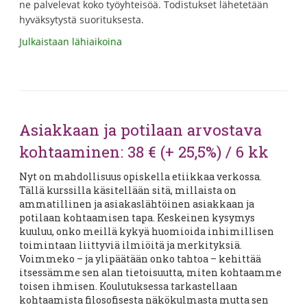
ne palvelevat koko työyhteisöä. Todistukset lähetetään
hyväksytystä suorituksesta.
Julkaistaan lähiaikoina
Asiakkaan ja potilaan arvostava
kohtaaminen: 38 € (+ 25,5%) / 6 kk
Nyt on mahdollisuus opiskella etiikkaa verkossa.
Tällä kurssilla käsitellään sitä, millaista on
ammatillinen ja asiakaslähtöinen asiakkaan ja
potilaan kohtaamisen tapa. Keskeinen kysymys
kuuluu, onko meillä kykyä huomioida inhimillisen
toimintaan liittyviä ilmiöitä ja merkityksiä.
Voimmeko – ja ylipäätään onko tahtoa – kehittää
itsessämme sen alan tietoisuutta, miten kohtaamme
toisen ihmisen. Koulutuksessa tarkastellaan
kohtaamista filosofisesta näkökulmasta mutta sen