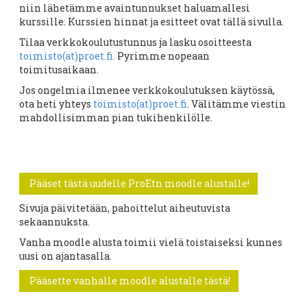
niin lähetämme avaintunnukset haluamallesi
kurssille. Kurssien hinnat ja esitteet ovat tällä sivulla.
Tilaa verkkokoulutustunnus ja lasku osoitteesta
toimisto(at)proet.fi.
Pyrimme nopeaan
toimitusaikaan.
Jos ongelmia ilmenee verkkokoulutuksen käytössä,
ota heti yhteys
toimisto(at)proet.fi
. Välitämme viestin
mahdollisimman pian tukihenkilölle.
Pääset tästä uudelle ProEtn moodle alustalle!
Sivuja päivitetään, pahoittelut aiheutuvista
sekaannuksta.
Vanha moodle alusta toimii vielä toistaiseksi kunnes
uusi on ajantasalla.
Pääsette vanhalle moodle alustalle tästä!