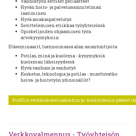
Vanhustyön eettiset periaatteet
Hyvän hoito- ja palvelusuunnitelman
laatiminen
Hyvä asiakaspalvelutyö
Sovittelemisen etiikkaa työyhteisössä
Opiskelijoiden ohjaaminen työn
arvokysymyksiin
Etäseminaarit, luennoimassa alan asiantuntijoita
Potilas, minä ja kuolema - kysymyksiä
kuoleman läheisyydessä
Hyvä vanhuus ja vanhutyö
Kosketus, teknologia ja potilas - muuttuvatko
hoiva- ja hoitotyön ydinsisällöt?
ProEtin verkkomateriaaleihin ja -koulutuksiin pääset täs
Verkkovalmennus - Työyhteisön