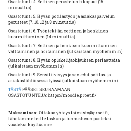
Osastotunti 4. Eettisen perustelun tikapuut (15
minuuttia)
Osastotunti 5. Hyvän potilastyön ja asiakaspalvelun
perusteet (7, 10, 12 ja 8 minuuttia)
Osastotunti 6. Työntekijän eettinen ja henkinen
kuormittuminen (14 minuuttia)
Osastotunti 7. Eettisen ja henkisen kuormittumisen
välttäminen ja hoitaminen (julkaistaan myöhemmin)
Osastotunti 8. Hyvän opiskelijaohjauksen periaatteita
(julkaistaan myöhemmin)
Osastotunti 9. Sensitiivisyys ja sen edut potilas- ja
asiakaslähtöisessä työssä (julkaistaan myöhemmin)
TÄSTÄ
PÄÄSET SEURAAMAAN
OSASTOTUNTEJA: https://moodle.proet.fi/
Maksaminen:
Ottakaa yhteys toimisto@proet.fi,
lähetämme teille laskun ja tunnusluvun puoleksi
vuodeksi käyttöönne