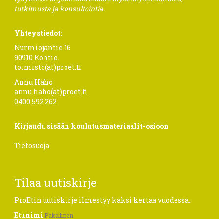
tutkimusta ja konsultointia.
Yhteystiedot:
Nurmiojantie 16
90910 Kontio
toimisto(at)proet.fi
Annu Haho
annu.haho(at)proet.fi
0400 592 262
Kirjaudu sisään koulutusmateriaalit-osioon
Tietosuoja
Tilaa uutiskirje
ProEtin uutiskirje ilmestyy kaksi kertaa vuodessa.
Etunimi
Pakollinen