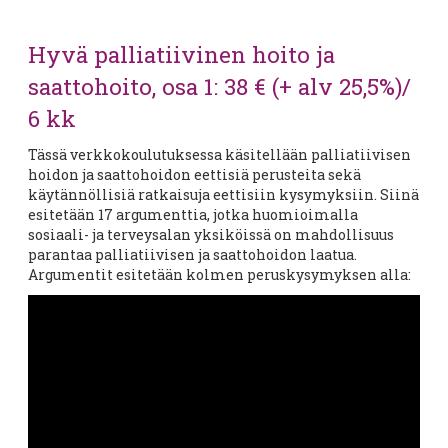
Hyvä palliatiivinen hoito ja
saattohoito, osa 1: 38 € (+ alv 25,5%)/
6 kk
Tässä verkkokoulutuksessa käsitellään palliatiivisen
hoidon ja saattohoidon eettisiä perusteita sekä
käytännöllisiä ratkaisuja eettisiin kysymyksiin. Siinä
esitetään 17 argumenttia, jotka huomioimalla
sosiaali- ja terveysalan yksiköissä on mahdollisuus
parantaa palliatiivisen ja saattohoidon laatua.
Argumentit esitetään kolmen peruskysymyksen alla: