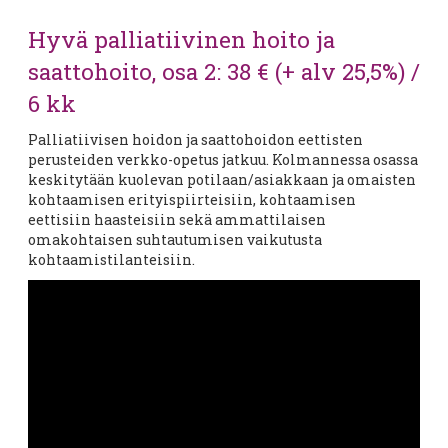
Hyvä palliatiivinen hoito ja
saattohoito, osa 2: 38 € (+ alv 25,5%) /
6 kk
Palliatiivisen hoidon ja saattohoidon eettisten
perusteiden verkko-opetus jatkuu. Kolmannessa osassa
keskitytään kuolevan potilaan/asiakkaan ja omaisten
kohtaamisen erityispiirteisiin, kohtaamisen
eettisiin haasteisiin sekä ammattilaisen
omakohtaisen suhtautumisen vaikutusta
kohtaamistilanteisiin.