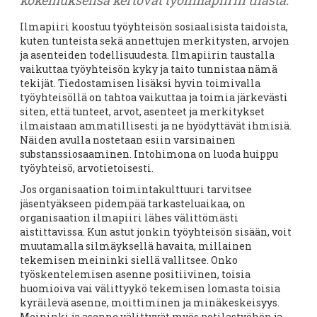
kokemuksensa kertovat työilmapiirin tilasta.
Ilmapiiri koostuu työyhteisön sosiaalisista taidoista,
kuten tunteista sekä annettujen merkitysten, arvojen
ja asenteiden todellisuudesta. Ilmapiirin taustalla
vaikuttaa työyhteisön kyky ja taito tunnistaa nämä
tekijät. Tiedostamisen lisäksi hyvin toimivalla
työyhteisöllä on tahtoa vaikuttaa ja toimia järkevästi
siten, että tunteet, arvot, asenteet ja merkitykset
ilmaistaan ammatillisesti ja ne hyödyttävät ihmisiä.
Näiden avulla nostetaan esiin varsinainen
substanssiosaaminen. Intohimona on luoda huippu
työyhteisö, arvotietoisesti.
Jos organisaation toimintakulttuuri tarvitsee
jäsentyäkseen pidempää tarkasteluaikaa, on
organisaation ilmapiiri lähes välittömästi
aistittavissa. Kun astut jonkin työyhteisön sisään, voit
muutamalla silmäyksellä havaita, millainen
tekemisen meininki siellä vallitsee. Onko
työskentelemisen asenne positiivinen, toisia
huomioiva vai välittyykö tekemisen lomasta toisia
kyräilevä asenne, moittiminen ja minäkeskeisyys.
Meininki ja asenne välittyvät myös potilastyöhön ja