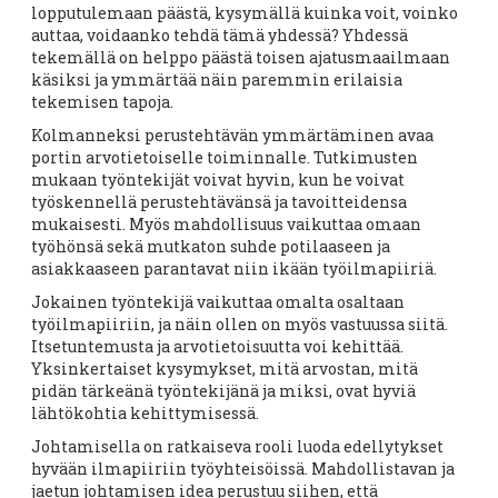
lopputulemaan päästä, kysymällä kuinka voit, voinko
auttaa, voidaanko tehdä tämä yhdessä? Yhdessä
tekemällä on helppo päästä toisen ajatusmaailmaan
käsiksi ja ymmärtää näin paremmin erilaisia
tekemisen tapoja.
Kolmanneksi perustehtävän ymmärtäminen avaa
portin arvotietoiselle toiminnalle. Tutkimusten
mukaan työntekijät voivat hyvin, kun he voivat
työskennellä perustehtävänsä ja tavoitteidensa
mukaisesti. Myös mahdollisuus vaikuttaa omaan
työhönsä sekä mutkaton suhde potilaaseen ja
asiakkaaseen parantavat niin ikään työilmapiiriä.
Jokainen työntekijä vaikuttaa omalta osaltaan
työilmapiiriin, ja näin ollen on myös vastuussa siitä.
Itsetuntemusta ja arvotietoisuutta voi kehittää.
Yksinkertaiset kysymykset, mitä arvostan, mitä
pidän tärkeänä työntekijänä ja miksi, ovat hyviä
lähtökohtia kehittymisessä.
Johtamisella on ratkaiseva rooli luoda edellytykset
hyvään ilmapiiriin työyhteisöissä. Mahdollistavan ja
jaetun johtamisen idea perustuu siihen, että