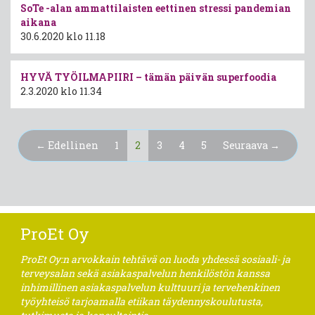
SoTe -alan ammattilaisten eettinen stressi pandemian
aikana
30.6.2020 klo 11.18
HYVÄ TYÖILMAPIIRI – tämän päivän superfoodia
2.3.2020 klo 11.34
(nykyinen)
← Edellinen
1
2
3
4
5
Seuraava →
ProEt Oy
ProEt Oy:n arvokkain tehtävä on luoda yhdessä sosiaali- ja
terveysalan sekä asiakaspalvelun henkilöstön kanssa
inhimillinen asiakaspalvelun kulttuuri ja tervehenkinen
työyhteisö tarjoamalla etiikan täydennyskoulutusta,