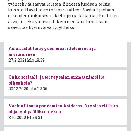
työntekijät saavat loistaa. Yhdessä luodaan toisia
kunnioittavat toimintaperiaatteet. Vastuut jaetaan
oikeudenmukaisesti. Jaettujen ja tärkeiksi koettujen
arvojen sekä yhdessä tekemisen kautta voidaan
saavuttaa hyvinvoiva työyhteisö.
Asiakaslähtöisyyden määritteleminen ja
arvioiminen
27.2.2021 klo 18.39
Onko sosiaali- ja terveysalan ammattilaisilla
oikeuksia?
30.12.2020 klo 22.36
Vastuullisuus pandemian hoidossa. Arvot ja etiikka
ohjaavat päätöksentekoa
8.10.2020 klo 9.31