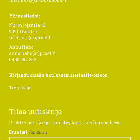
tutkimusta ja konsultointia.
Yhteystiedot:
Nurmiojantie 16
90910 Kontio
toimisto(at)proet.fi
Annu Haho
annu.haho(at)proet.fi
0400 592 262
Kirjaudu sisään koulutusmateriaalit-osioon
Tietosuoja
Tilaa uutiskirje
ProEtin uutiskirje ilmestyy kaksi kertaa vuodessa.
Etunimi
Pakollinen