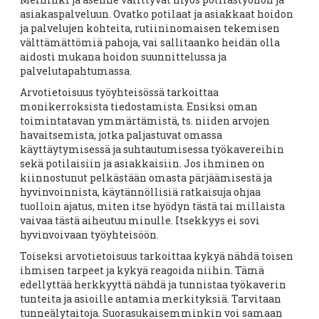
asiakaspalveluun. Ovatko potilaat ja asiakkaat hoidon
ja palvelujen kohteita, rutiininomaisen tekemisen
välttämättömiä pahoja, vai sallitaanko heidän olla
aidosti mukana hoidon suunnittelussa ja
palvelutapahtumassa.
Arvotietoisuus työyhteisössä tarkoittaa
monikerroksista tiedostamista. Ensiksi oman
toimintatavan ymmärtämistä, ts. niiden arvojen
havaitsemista, jotka paljastuvat omassa
käyttäytymisessä ja suhtautumisessa työkavereihin
sekä potilaisiin ja asiakkaisiin. Jos ihminen on
kiinnostunut pelkästään omasta pärjäämisestä ja
hyvinvoinnista, käytännöllisiä ratkaisuja ohjaa
tuolloin ajatus, miten itse hyödyn tästä tai millaista
vaivaa tästä aiheutuu minulle. Itsekkyys ei sovi
hyvinvoivaan työyhteisöön.
Toiseksi arvotietoisuus tarkoittaa kykyä nähdä toisen
ihmisen tarpeet ja kykyä reagoida niihin. Tämä
edellyttää herkkyyttä nähdä ja tunnistaa työkaverin
tunteita ja asioille antamia merkityksiä. Tarvitaan
tunneälytaitoja. Suorasukaisemminkin voi samaan